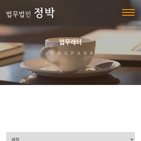
홈
페
이
지
네
비
게
업무레터
이
션
JUNGPARK